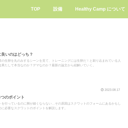
TOP
設備
Healthy Camp について
肉に良いのはどっち？
量の生卵を丸のみするシーンを見て、トレーニングには生卵だ！と刷り込まれている人
は果たして本当なのか？デマなのか？最新の論文から紐解いていく。
2023.08.17
4つのポイント
トを行っているのに脚が細くならない…その原因はスクワットのフォームにあるかもし
めに必要なスクワットのポイントを解説します。