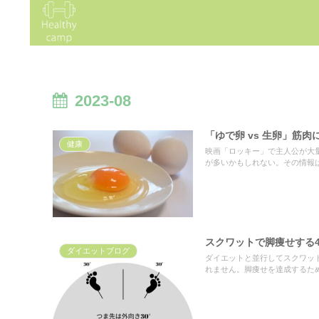
2023-08
「ゆで卵 vs 生卵」筋
健康
映画「ロッキー」で主人公が大
が多いかもしれない。その情報
スクワットで脚痩せする
ダイエットブログ
ダイエットと並行してスクワッ
れません。脚痩せを達成するた